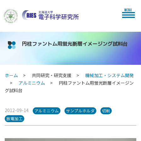
MENU
円柱ファントム用蛍光断層イメージング試料台
ホーム
共同研究・研究支援
機械加工・システム開発
アルミニウム
円柱ファントム用蛍光断層イメージン
グ試料台
2012-09-14
アルミニウム
サンプルホルダ
切削
放電加工