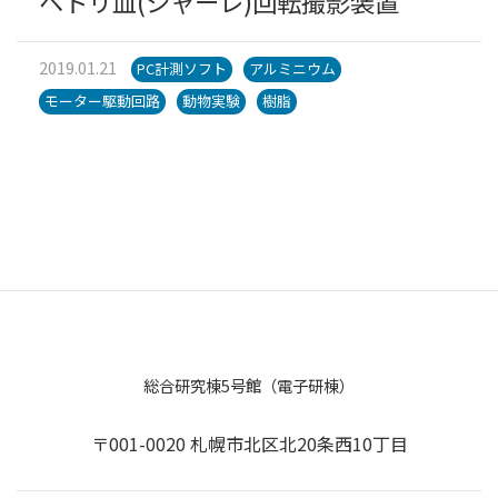
ペトリ皿(シャーレ)回転撮影装置
2019.01.21
PC計測ソフト
アルミニウム
モーター駆動回路
動物実験
樹脂
総合研究棟5号館（電子研棟）
〒001-0020 札幌市北区北20条西10丁目