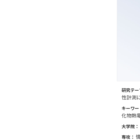
研究テー
性計測
キーワー
化物熱電
大学院：
専攻：