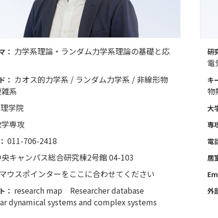
力学系理論・ランダム力学系理論の基礎と応
マ：
研
電
カオス的力学系 / ランダム力学系 / 非線形物
ド：
キ
複雑系
物
理学院
大
数学専攻
専
011-706-2418
：
電
央キャンパス総合研究棟2号館 04-103
居
マウスポインターをここに合わせてください
Em
research map
Researcher database
ト：
外
ar dynamical systems and complex systems