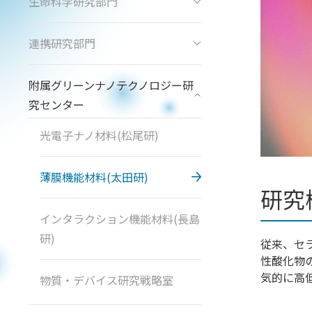
生命科学研究部門
連携研究部門
附属グリーンナノテクノロジー研
究センター
光電子ナノ材料(松尾研)
薄膜機能材料(太田研)
研究
インタラクション機能材料(長島
研)
従来、セ
性酸化物
気的に高
物質・デバイス研究戦略室