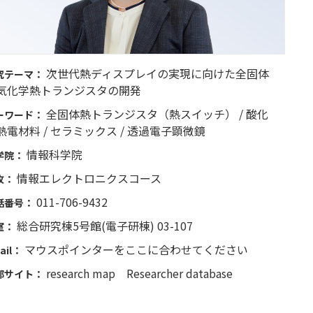
次世代熱ディスプレイの実現に向けた全固体
究テーマ：
気化学熱トランジスタの開発
全固体熱トランジスタ（熱スイッチ） / 酸化
ーワード：
熱電材料 / セラミックス / 透過電子顕微鏡
情報科学院
学院：
情報エレクトロニクスコース
攻：
011-706-9432
話番号：
総合研究棟5号館(電子研棟) 03-107
室：
マウスポインターをここに合わせてください
ail：
research map
Researcher database
部サイト：