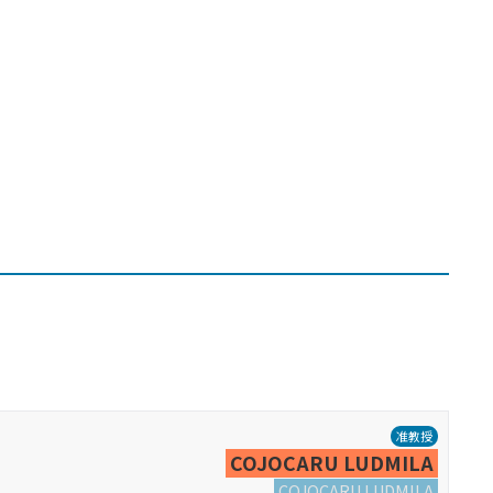
准教授
COJOCARU LUDMILA
COJOCARU LUDMILA