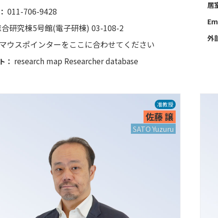
居
011-706-9428
：
Em
合研究棟5号館(電子研棟) 03-108-2
外
マウスポインターをここに合わせてください
research map
Researcher database
ト：
准教授
佐藤 譲
SATO Yuzuru