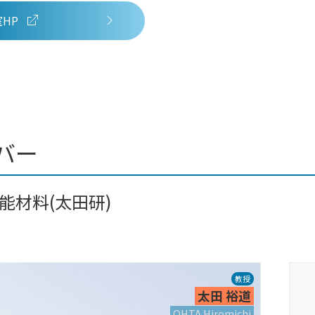
HP
バー
能材料(太田研)
教授
太田 裕道
OHTA Hiromichi