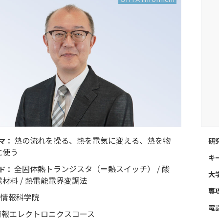
熱の流れを操る、熱を電気に変える、熱を物
マ：
研
に使う
キ
全固体熱トランジスタ（＝熱スイッチ） / 酸
ド：
大
材料 / 熱電能電界変調法
専
情報科学院
電
情報エレクトロニクスコース