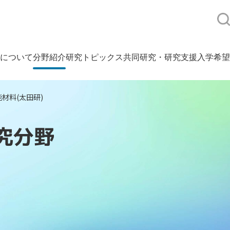
について
分野紹介
研究トピックス
共同研究・研究支援
入学希望
材料(太田研)
究分野