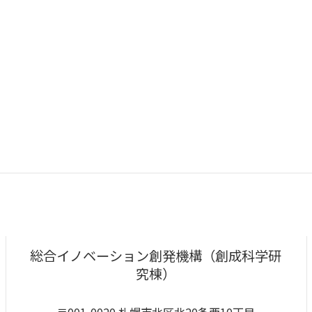
総合イノベーション創発機構（創成科学研
究棟）
〒001-0020 札幌市北区北20条西10丁目