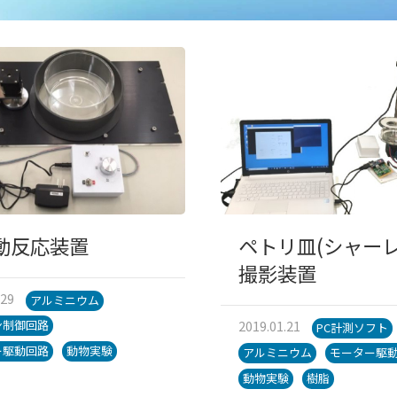
動反応装置
ペトリ皿(シャーレ
撮影装置
.29
アルミニウム
2019.01.21
ン制御回路
PC計測ソフト
ー駆動回路
動物実験
アルミニウム
モーター駆
動物実験
樹脂