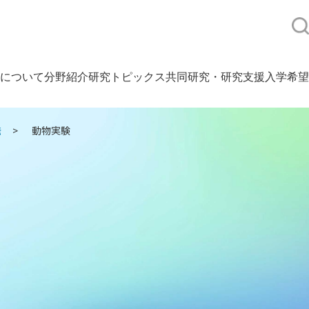
について
分野紹介
研究トピックス
共同研究・研究支援
入学希望
発
動物実験