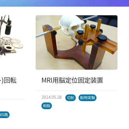
)回転
MRI用脳定位固定装置
2014.05.28
切削
動物実験
樹脂
動回路