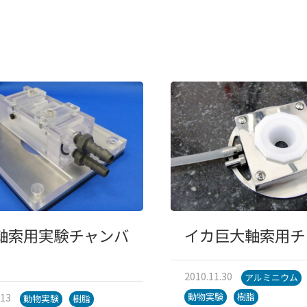
軸索用実験チャンバ
イカ巨大軸索用チ
2010.11.30
アルミニウム
.13
動物実験
樹脂
動物実験
樹脂