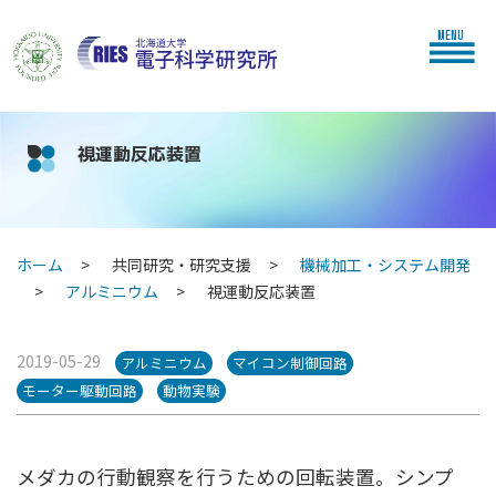
MENU
視運動反応装置
ホーム
共同研究・研究支援
機械加工・システム開発
アルミニウム
視運動反応装置
2019-05-29
アルミニウム
マイコン制御回路
モーター駆動回路
動物実験
メダカの行動観察を行うための回転装置。シンプ