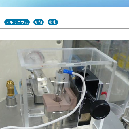
3
アルミニウム
切削
樹脂