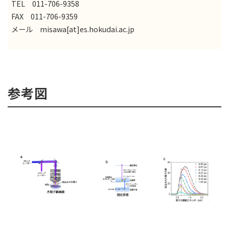
TEL 011-706-9358
FAX 011-706-9359
メール misawa[at]es.hokudai.ac.jp
参考図