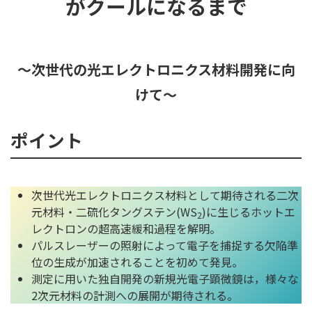
がクールになるまで
～次世代の光エレクトロニクス材料開発に向
けて～
ポイント
次世代光エレクトロニクス材料として期待される二次
元材料・二硫化タングステン(WS
)に生じるホットエ
2
レクトロンの超高速緩和過程を解明。
パルスレーザーの照射によって電子を捕捉する欠陥準
位の生成が加速されることを初めて発見。
測定に用いた独自開発の新規光電子顕微鏡は，様々な
2次元材料の計測への展開が期待される。