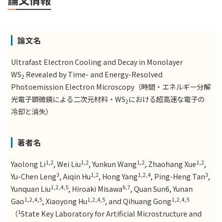
論文名
Ultrafast Electron Cooling and Decay in Monolayer
WS
Revealed by Time- and Energy-Resolved
2
Photoemission Electron Microscopy（時間・エネルギー分解
光電子顕微鏡による二次元材料・WS
における超高速な電子の
2
冷却と消失）
著者名
1,2
1,2
1,2
1,2
Yaolong Li
, Wei Liu
, Yunkun Wang
, Zhaohang Xue
,
3
1,2
1,2,4
3
Yu-Chen Leng
, Aiqin Hu
, Hong Yang
, Ping-Heng Tan
,
1,2,4,5
6,7
Yunquan Liu
, Hiroaki Misawa
, Quan Sun6, Yunan
1,2,4,5
1,2,4,5
1,2,4,5
Gao
, Xiaoyong Hu
, and Qihuang Gong
1
（
State Key Laboratory for Artificial Microstructure and