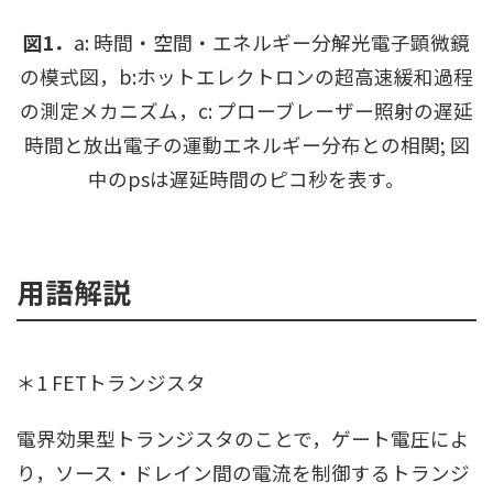
図1．
a: 時間・空間・エネルギー分解光電子顕微鏡
の模式図，b:ホットエレクトロンの超高速緩和過程
の測定メカニズム，c: プローブレーザー照射の遅延
時間と放出電子の運動エネルギー分布との相関; 図
中のpsは遅延時間のピコ秒を表す。
用語解説
＊1 FETトランジスタ
電界効果型トランジスタのことで，ゲート電圧によ
り，ソース・ドレイン間の電流を制御するトランジ