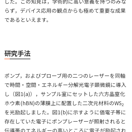
した。この知見は，学術的に高い意義を持つのみな
らず，デバイス応用の観点からも極めて重要な成果
であるといえます。
研究手法
ポンプ，およびプローブ用の二つのレーザーを同軸
で時間・空間・エネルギー分解光電子顕微鏡に導入
し（図1(a)），サンプル室にセットした六方晶窒化
ホウ素(hBN)の薄膜上に配置した二次元材料のWS
2
を光励起しました。図1(b)に示すように価電子帯に
存在していた電子にポンプレーザーが照射されると
伝導帯のエネルギーの高いところに電子が励起され