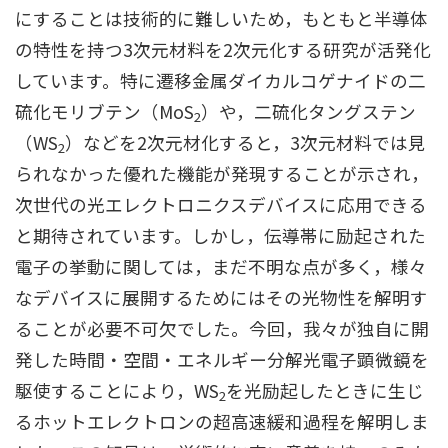
にすることは技術的に難しいため，もともと半導体
の特性を持つ3次元材料を2次元化する研究が活発化
しています。特に遷移金属ダイカルコゲナイドの二
硫化モリブテン（MoS
）や，二硫化タングステン
2
（WS
）などを2次元材化すると，3次元材料では見
2
られなかった優れた機能が発現することが示され，
次世代の光エレクトロニクスデバイスに応用できる
と期待されています。しかし，伝導帯に励起された
電子の挙動に関しては，まだ不明な点が多く，様々
なデバイスに展開するためにはその光物性を解明す
ることが必要不可欠でした。今回，我々が独自に開
発した時間・空間・エネルギー分解光電子顕微鏡を
駆使することにより，WS
を光励起したときに生じ
2
るホットエレクトロンの超高速緩和過程を解明しま