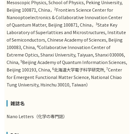
Mesoscopic Physics, School of Physics, Peking University,
2
Beijing 100871, China，
Frontiers Science Center for
Nanooptoelectronics & Collaborative Innovation Center
3
of Quantum Matter, Beijing 100871, China，
State Key
Laboratory of Superlattices and Microstructures, Institute
of Semiconductors, Chinese Academy of Sciences, Beijing
4
100083, China,
Collaborative Innovation Center of
Extreme Optics, Shanxi University, Taiyuan, Shanxi 030006,
5
China,
Beijing Academy of Quantum Information Sciences,
6
7
Beijing 100193, China,
北海道大学電子科学研究所,
Center
for Emergent Functional Matter Science, National Chiao
Tung University, Hsinchu 30010, Taiwan）
雑誌名
Nano Letters（化学の専門誌）