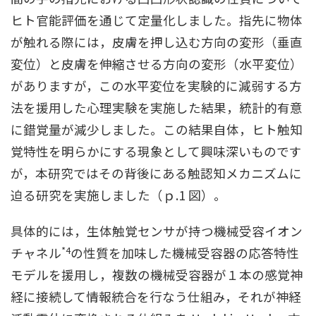
ヒト官能評価を通じて定量化しました。指先に物体
が触れる際には，皮膚を押し込む方向の変形（垂直
変位）と皮膚を伸縮させる方向の変形（水平変位）
がありますが，この水平変位を実験的に減弱する方
法を援用した心理実験を実施した結果，統計的有意
に錯覚量が減少しました。この結果自体，ヒト触知
覚特性を明らかにする現象として興味深いものです
が，本研究ではその背後にある触認知メカニズムに
迫る研究を実施しました（ｐ.1 図）。
具体的には，生体触覚センサが持つ機械受容イオン
*4
チャネル
の性質を加味した機械受容器の応答特性
モデルを援用し，複数の機械受容器が１本の感覚神
経に接続して情報統合を行なう仕組み，それが神経