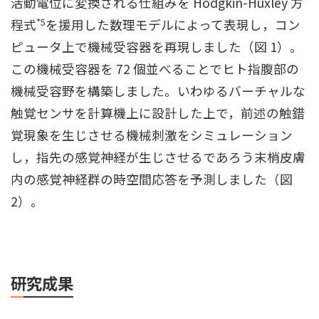
活動電位に変換される仕組みを Hodgkin-Huxley 方
*5
程式
を援用した数理モデルによって表現し，コン
ピュータ上で機械受容器を再現しました（図 1）。
この機械受容器を 72 個並べることでヒト指腹部の
機械受容野を構築しました。いわゆるバーチャルな
触覚センサを計算機上に設計した上で，前述の触錯
覚現象を生じさせる機械刺激をシミュレーション
し，指先の感覚神経が生じさせるであろう末梢皮膚
内の感覚神経群の時空間応答を予測しました（図
2）。
研究成果