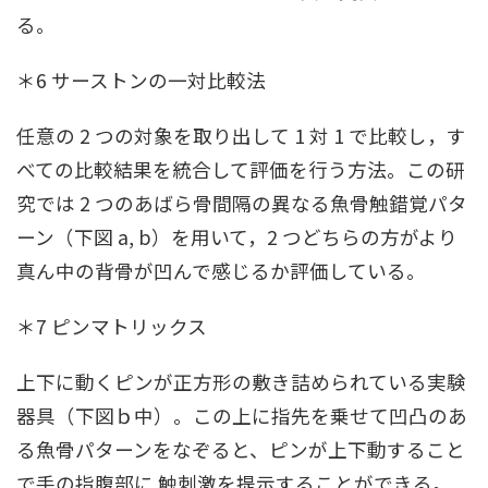
る。
＊6 サーストンの一対比較法
任意の 2 つの対象を取り出して 1 対 1 で比較し，す
べての比較結果を統合して評価を行う方法。この研
究では 2 つのあばら骨間隔の異なる魚骨触錯覚パタ
ーン（下図 a, b）を用いて，2 つどちらの方がより
真ん中の背骨が凹んで感じるか評価している。
＊7 ピンマトリックス
上下に動くピンが正方形の敷き詰められている実験
器具（下図ｂ中）。この上に指先を乗せて凹凸のあ
る魚骨パターンをなぞると、ピンが上下動すること
で手の指腹部に 触刺激を提示することができる。