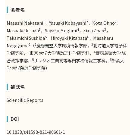
著者名
1
2
2
Masashi Nakatani
，Yasuaki Kobayashi
，Kota Ohno
，
3
4
2
Masaaki Uesaka
，Sayako Mogami
，Zixia Zhao
，
5
6
Takamichi Sushida
，Hiroyuki Kitahata
，Masaharu
2
1
2
Nagayama
（
慶應義塾大学環境情報学部，
北海道大学電子科
3
4
学研究所，
東京 大学大学院数理科学研究科，
慶應義塾大学 総
5
6
合政策学部，
サレジオ工業高等専門学校情報工学科，
千葉大
学 大学院理学研究院）
雑誌名
Scientific Reports
DOI
10.1038/s41598-021-90661-1