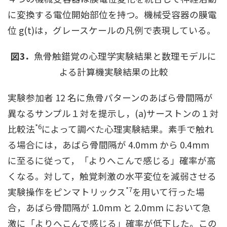
に変換する電位開始部位を持つ。機械受容器の膜電
位 g(t)は，グレースケールの凡例で表現している。
図3．
魚骨触錯覚の心理学実験結果と数理モデルに
よる計算機実験結果の比較
実験参加者 12 名に魚骨パターンのあばら骨間隔が
異なるサンプル１対を提示し，(a)サーストンの１対
*6
比較法
によって調べた心理実験結果。素手で触れ
る場合には，あばら骨間隔が 4.0mm から 0.4mm
に至るに従って，「よりへこんで感じる」確率が高
くなる。対して，触覚刺激の水平変位を減弱させる
*7
実験操作をピンマトリックス
を用いて行った場
合，あばら骨間隔が 1.0mm と 2.0mm において急
激に「よりへこんで感じる」確率が低下した。この