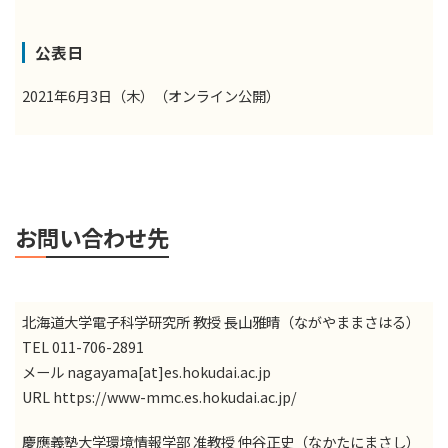
公表日
2021年6月3日（木）（オンライン公開）
お問い合わせ先
北海道大学電子科学研究所 教授 長山雅晴（ながやままさはる）
TEL 011-706-2891
メール nagayama[at]es.hokudai.ac.jp
URL
https://www-mmc.es.hokudai.ac.jp/
慶應義塾大学環境情報学部 准教授 仲谷正史（なかたにまさし）