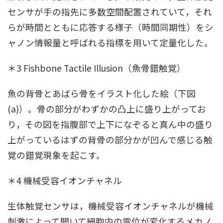
センサが手の指先に多数空間配置されていて，それ
らが時間とともに応答する様子（時間同期性）をシ
ャノン情報量と呼ばれる指標を用いて定量化した。
＊3 Fishbone Tactile Illusion（魚骨錯触覚）
魚の背骨とあばら骨をイラスト化した絵（下図
(a)）。骨の部分がわずかの凸上に盛り上がってお
り，その図を指腹部で上下になぞると真ん中の盛り
上がっているはずの背骨の部分かが凹んで感じる触
覚の錯覚現象を起こす。
＊4 機械受容イオンチャネル
生体触覚センサは，機械受容イオンチャネルが機械
刺激によって開いて細胞内の電位が変化するメカノ