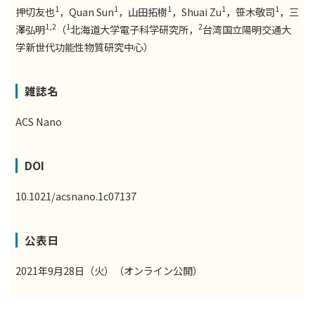
1
1
1
1
1
押切友也
，Quan Sun
，山田拓樹
，Shuai Zu
，笹木敬司
，三
1,2
1
2
澤弘明
（
北海道大学電子科学研究所，
台湾国立陽明交通大
学新世代功能性物質研究中心）
雑誌名
ACS Nano
DOI
10.1021/acsnano.1c07137
公表日
2021年9月28日（火）（オンライン公開）