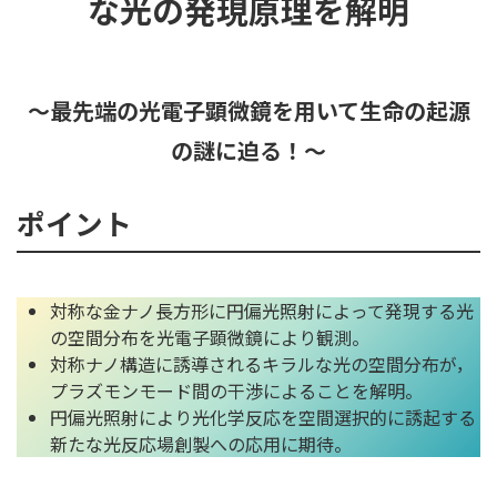
な光の発現原理を解明
～最先端の光電子顕微鏡を用いて生命の起源
の謎に迫る！～
ポイント
対称な金ナノ長方形に円偏光照射によって発現する光
の空間分布を光電子顕微鏡により観測。
対称ナノ構造に誘導されるキラルな光の空間分布が，
プラズモンモード間の干渉によることを解明。
円偏光照射により光化学反応を空間選択的に誘起する
新たな光反応場創製への応用に期待。