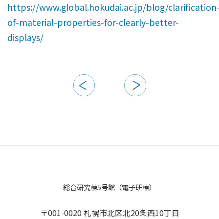
https://www.global.hokudai.ac.jp/blog/clarification
of-material-properties-for-clearly-better-
displays/
総合研究棟5号館（電子研棟）
〒001-0020 札幌市北区北20条西10丁目