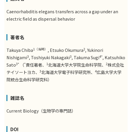
Caenorhabditis elegans transfers across a gap under an
electric field as dispersal behavior
著者名
1（当時）
2
Takuya Chiba
, Etsuko Okumura
, Yukinori
3
3
4*
Nishigami
, Toshiyuki Nakagaki
, Takuma Sugi
, Katsuhiko
3*
*
1
2
Sato
（
責任著者、
北海道大学大学院生命科学院、
株式会社
3
4
テイソートヨカ、
北海道大学電子科学研究所、
広島大学大学
院統合生命科学研究科）
雑誌名
Current Biology（生物学の専門誌）
DOI