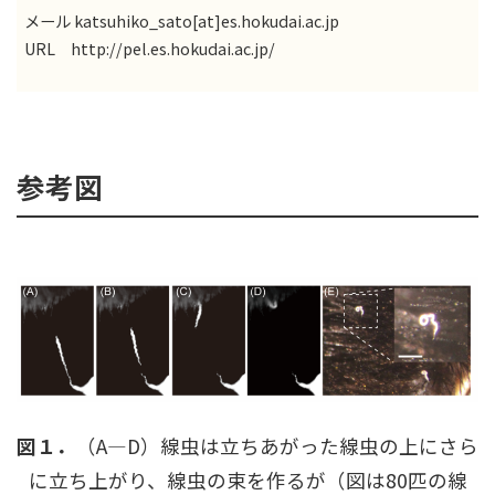
メール katsuhiko_sato[at]es.hokudai.ac.jp
URL
http://pel.es.hokudai.ac.jp/
参考図
図１．
（A―D）線虫は立ちあがった線虫の上にさら
に立ち上がり、線虫の束を作るが（図は80匹の線