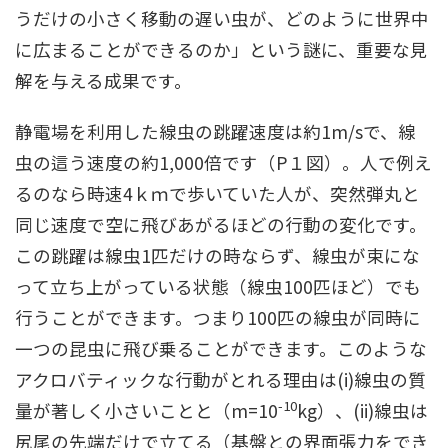
うだけの小さく移動の遅い虫が、どのように世界中
に広まることができるのか」という謎に、重要な見
解を与える成果です。
静電場を利用した線虫の跳躍速度は約1m/sで、線
虫の這う速度の約1,000倍です（P１図）。人で例え
るのなら時速4ｋｍで歩いていた人が、突然弾丸と
同じ速度で空に飛びあがるほどの行動の変化です。
この跳躍は線虫1匹だけの時ならず、線虫が束にな
って立ち上がっている状態（線虫100匹ほど）でも
行うことができます。つまり100匹の線虫が同時に
一つの昆虫に飛び乗ることができます。このような
アクロバティックな行動がとれる理由は(i)線虫の質
-10
量が著しく小さいことと（m=10
kg）、(ii)線虫は
尻尾の先端だけで立てる（基盤との界面張力をでき