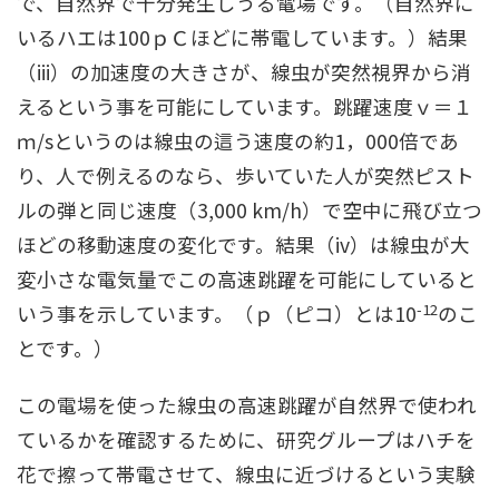
で、自然界で十分発生しうる電場です。（自然界に
いるハエは100ｐＣほどに帯電しています。）結果
（iii）の加速度の大きさが、線虫が突然視界から消
えるという事を可能にしています。跳躍速度ｖ＝１
ｍ/sというのは線虫の這う速度の約1，000倍であ
り、人で例えるのなら、歩いていた人が突然ピスト
ルの弾と同じ速度（3,000 km/h）で空中に飛び立つ
ほどの移動速度の変化です。結果（iv）は線虫が大
変小さな電気量でこの高速跳躍を可能にしていると
-12
いう事を示しています。（ｐ（ピコ）とは10
のこ
とです。）
この電場を使った線虫の高速跳躍が自然界で使われ
ているかを確認するために、研究グループはハチを
花で擦って帯電させて、線虫に近づけるという実験