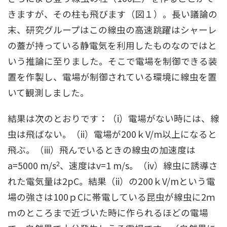
きますが、その柱も飛びます（図１）。長い議論の
末、研究グループはこの線虫の高速跳躍はシャーレ
の蓋が持っている静電気を利用したものなのではと
いう推論に至りました。そこで電場を制御できる装
置を作製し、電場が制御されている環境に線虫を置
いて観測しました。
結果は次のとおりです：（i）電場がない時には、線
虫は飛ばない。（ii）電場が200ｋV/m以上になると
飛ぶ。（iii）飛んでいるときの線虫の加速度は
2
a=5000 m/s
、速度はv=1 m/s。（iv）線虫に誘導さ
れた電気量は2pC。結果（ii）の200ｋV/mという電
場の強さは100ｐCに帯電している昆虫が線虫に2ｍ
ｍのところまで近づいた時に作られるほどの電場