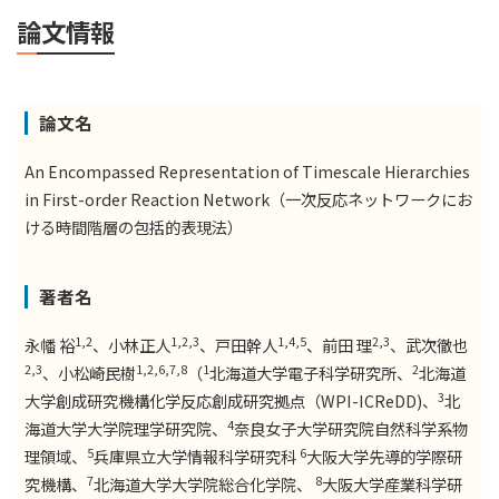
論文情報
論文名
An Encompassed Representation of Timescale Hierarchies
in First-order Reaction Network（⼀次反応ネットワークにお
ける時間階層の包括的表現法）
著者名
1,2
1,2,3
1,4,5
2,3
永幡 裕
、⼩林正⼈
、⼾⽥幹⼈
、前⽥ 理
、武次徹也
2,3
1,2,6,7,8
1
2
、⼩松崎⺠樹
（
北海道⼤学電⼦科学研究所、
北海道
3
⼤学創成研究機構化学反応創成研究拠点（WPI-ICReDD)、
北
4
海道⼤学⼤学院理学研究院、
奈良⼥⼦⼤学研究院⾃然科学系物
5
6
理領域、
兵庫県⽴⼤学情報科学研究科
⼤阪⼤学先導的学際研
7
8
究機構、
北海道⼤学⼤学院総合化学院、
⼤阪⼤学産業科学研