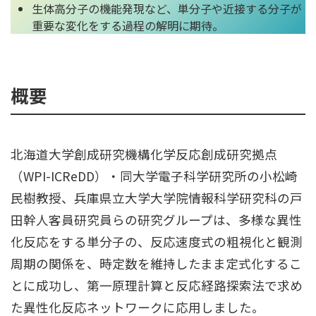
⽣体⾼分⼦の機能発現など、単分⼦や近接する分⼦が
重要な変化をする過程の解明に期待。
概要
北海道⼤学創成研究機構化学反応創成研究拠点
（WPI-ICReDD）・同⼤学電⼦科学研究所の⼩松崎
⺠樹教授、兵庫県⽴⼤学⼤学院情報科学研究科の⼾
⽥幹⼈客員研究員らの研究グループは、多様な異性
化反応をする単分⼦の、反応速度式の粗視化と観測
周期の関係を、時定数を維持したまま定式化するこ
とに成功し、第⼀原理計算と反応経路探索法で求め
た異性化反応ネットワークに応⽤しました。