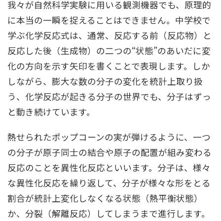
我々が⾃然科学実験に⽤いる観測機器でも、原理的
に本当の⼀瞬を捉えることはできません。中学校で
学ぶ化学反応式は、通常、反応する前（反応物）と
反応した後（⽣成物）の⼆つの“状態”のあいだに変
化の⽅向を⽰す⽮印を書くことで表現します。しか
しながら、膨⼤な数の分⼦の変化を統計上取り扱
う、化学反応が起きる分⼦の世界でも、分⼦はずっ
と動き続けています。
熱せられたポップコーンの実が弾けるように、⼀つ
の分⼦が原⼦同⼠の結合や原⼦の配置が組み変わる
反応のことを異性化反応といいます。分⼦は、様々
な異性化反応を繰り返して、分⼦が様々な形をとる
割合が統計上変化しなくなる状態（熱平衡状態）
か、分裂（解離反応）してしまうまで進⾏します。