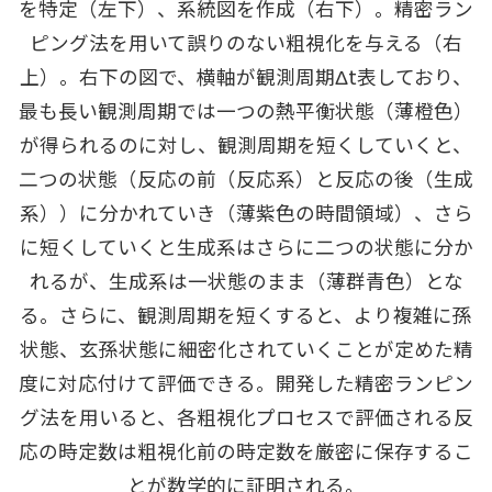
を特定（左下）、系統図を作成（右下）。精密ラン
ピング法を⽤いて誤りのない粗視化を与える（右
上）。右下の図で、横軸が観測周期Δt表しており、
最も⻑い観測周期では⼀つの熱平衡状態（薄橙⾊）
が得られるのに対し、観測周期を短くしていくと、
⼆つの状態（反応の前（反応系）と反応の後（⽣成
系））に分かれていき（薄紫⾊の時間領域）、さら
に短くしていくと⽣成系はさらに⼆つの状態に分か
れるが、⽣成系は⼀状態のまま（薄群⻘⾊）とな
る。さらに、観測周期を短くすると、より複雑に孫
状態、⽞孫状態に細密化されていくことが定めた精
度に対応付けて評価できる。開発した精密ランピン
グ法を⽤いると、各粗視化プロセスで評価される反
応の時定数は粗視化前の時定数を厳密に保存するこ
とが数学的に証明される。