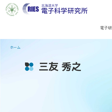
電子研
ホーム
三友 秀之