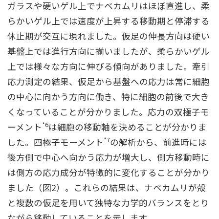
ガラスや硬いゲル上でナベカムリはほぼ直進し、柔
らかいゲル上では速度が上昇する移動期と停滞する
休止期が交互に現れました。仮足の伸長方向は硬い
基盤上では進行方向に揃いましたが、柔らかいゲル
上では様々な方向に伸びる傾向がありました。牽引
応力測定の結果、仮足から基盤への応力は常に細胞
の中心に向かう方向に働き、特に細胞の前後で大き
くなっていることが分かりました。応力の双極子モ
*6
ーメント
は細胞の移動軸を決めることが分かりま
*7
した。四極子モーメント
の解析から、前進時には
後方側で中心へ向かう応力が増大し、側方移動時に
は側方の応力成分が特徴的に変化することが分かり
ました（図2）。これらの結果は、ナベカムリが殻
と複数の仮足を用いて独特な力学的バランスをとり
ながら移動していることを示します。