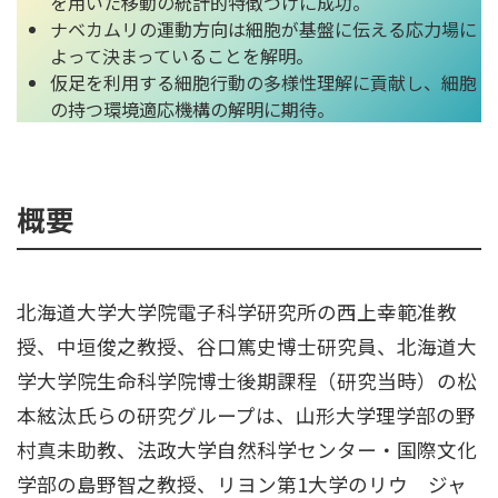
を用いた移動の統計的特徴づけに成功。
ナベカムリの運動方向は細胞が基盤に伝える応力場に
よって決まっていることを解明。
仮足を利用する細胞行動の多様性理解に貢献し、細胞
の持つ環境適応機構の解明に期待。
概要
北海道大学大学院電子科学研究所の西上幸範准教
授、中垣俊之教授、谷口篤史博士研究員、北海道大
学大学院生命科学院博士後期課程（研究当時）の松
本絃汰氏らの研究グループは、山形大学理学部の野
村真未助教、法政大学自然科学センター・国際文化
学部の島野智之教授、リヨン第1大学のリウ ジャ