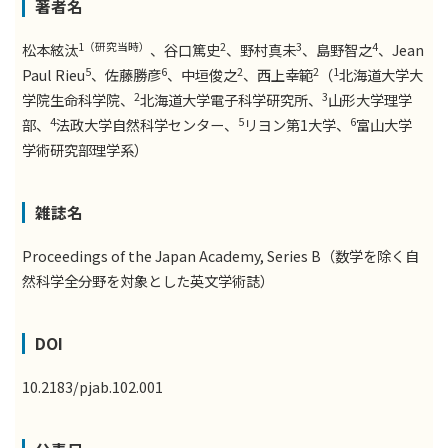
著者名
1（研究当時）
2
3
4
松本絃汰
、谷口篤史
、野村真未
、島野智之
、Jean
5
6
2
2
1
Paul Rieu
、佐藤勝彦
、中垣俊之
、西上幸範
（
北海道大学大
2
3
学院生命科学院、
北海道大学電子科学研究所、
山形大学理学
4
5
6
部、
法政大学自然科学センター、
リヨン第1大学、
富山大学
学術研究部理学系）
雑誌名
Proceedings of the Japan Academy, Series B（数学を除く自
然科学全分野を対象とした英文学術誌）
DOI
10.2183/pjab.102.001