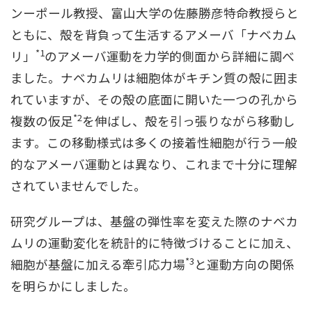
ンーポール教授、富山大学の佐藤勝彦特命教授らと
ともに、殻を背負って生活するアメーバ「ナベカム
*1
リ」
のアメーバ運動を力学的側面から詳細に調べ
ました。ナベカムリは細胞体がキチン質の殻に囲ま
れていますが、その殻の底面に開いた一つの孔から
*2
複数の仮足
を伸ばし、殻を引っ張りながら移動し
ます。この移動様式は多くの接着性細胞が行う一般
的なアメーバ運動とは異なり、これまで十分に理解
されていませんでした。
研究グループは、基盤の弾性率を変えた際のナベカ
ムリの運動変化を統計的に特徴づけることに加え、
*3
細胞が基盤に加える牽引応力場
と運動方向の関係
を明らかにしました。