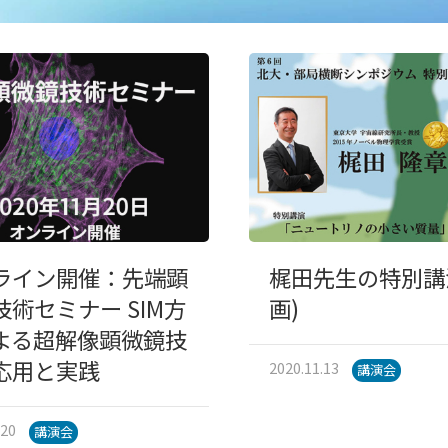
ライン開催：先端顕
梶田先生の特別講
技術セミナー SIM方
画)
よる超解像顕微鏡技
応用と実践
2020.11.13
講演会
.20
講演会