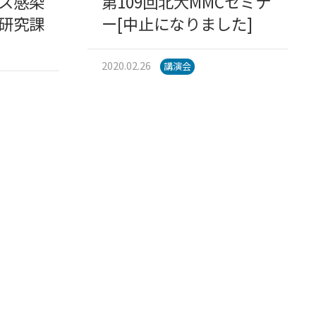
ス感染
第109回北大MMCセミナ
研究課
ー[中止になりました]
2020.02.26
講演会