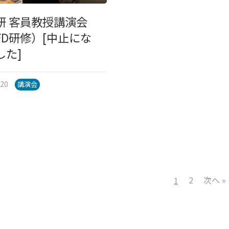
研 客員教授講演会
FD研修）[中止にな
した]
.20
講演会
2
次へ »
1