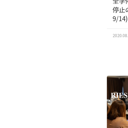
全学
停止の
9/14)
2020.08