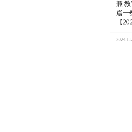
兼 
嶌一
【20
2024.11