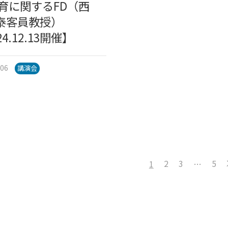
教育に関するFD（西
泰客員教授）
24.12.13開催】
.06
講演会
2
3
5
1
…