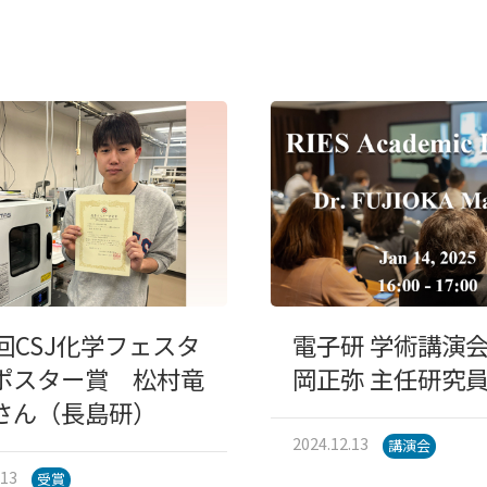
4回CSJ化学フェスタ
電子研 学術講演
ポスター賞 松村竜
岡正弥 主任研究
さん（長島研）
2024.12.13
講演会
.13
受賞