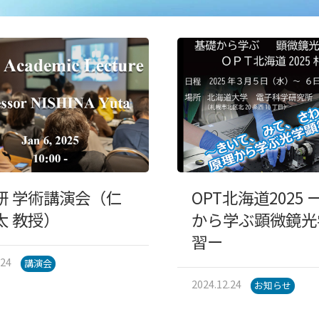
研 学術講演会（仁
OPT北海道2025
太 教授）
から学ぶ顕微鏡光
習ー
.24
講演会
2024.12.24
お知らせ