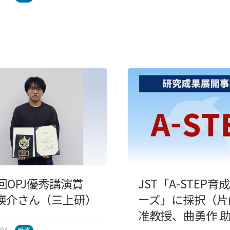
0回OPJ優秀講演賞
JST「A-STEP育
瑛介さん（三上研）
ーズ」に採択（片
准教授、曲勇作 
.04