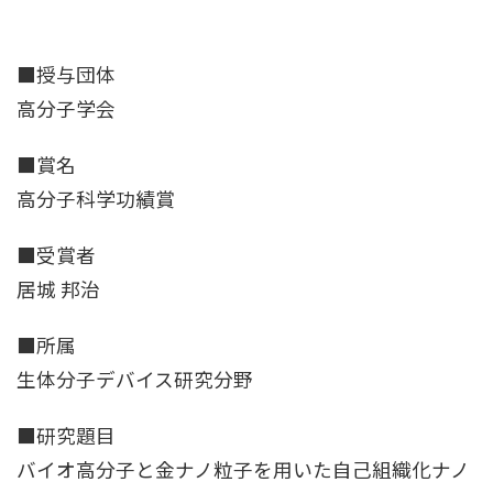
■授与団体
高分子学会
■賞名
高分子科学功績賞
■受賞者
居城 邦治
■所属
生体分子デバイス研究分野
■研究題目
バイオ高分子と金ナノ粒子を用いた自己組織化ナノ